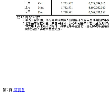
第2頁
回頁首