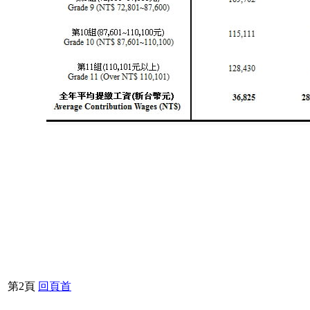
第2頁
回頁首