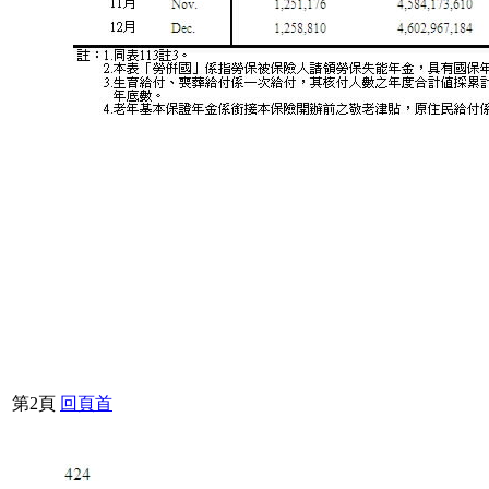
第2頁
回頁首