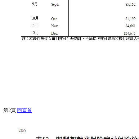
第2頁
回頁首