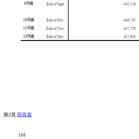
第2頁
回頁首