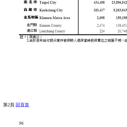
第2頁
回頁首