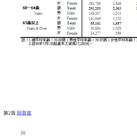
第2頁
回頁首