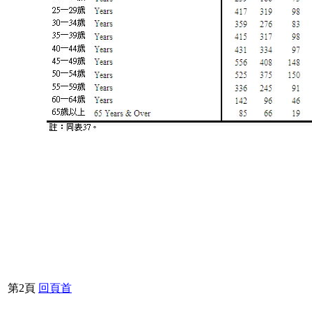
第2頁
回頁首