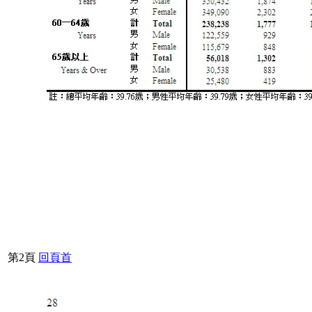
第2頁
回頁首