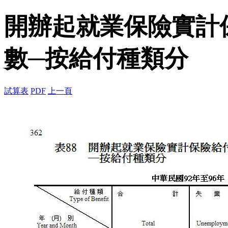
開辦起就業保險實計
數─按給付種類分
試算表
PDF
上一頁