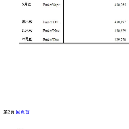
第2頁
回頁首